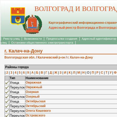
ВОЛГОГРАД И ВОЛГОГР
Картографический информационно-справоч
Адресный реестр Волгограда и Волгоградс
|
|
|
|
Реестр улиц
Возможности
Предпосылки создания
Адресный идентификатор
|
|
улиц
Остановки общественного электротранспорта
г. Калач-на-Дону
Волгоградская обл.
/
Калачевский р-он
/
г. Калач-на-Дону
Районы города
|
2
|
3
|
4
|
5
|
6
|
9
|
А
|
Б
|
В
|
Г
|
Д
|
Ж
|
З
|
И
|
К
|
Л
|
М
|
Н
| О |
П
|
Р
|
С
|
Т
|
У
|
Ф
Тип
Наименование
Улица
Овражная
Переулок
Овражный
Улица
Озерная
Переулок
Озерный
Улица
Октябрьская
Переулок
Октябрьский
Переулок
Олега Кошевого
Переулок
Островского