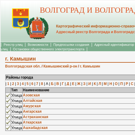
ВОЛГОГРАД И ВОЛГОГР
Картографический информационно-справоч
Адресный реестр Волгограда и Волгоградс
|
|
|
|
Реестр улиц
Возможности
Предпосылки создания
Адресный идентификатор
|
|
улиц
Остановки общественного электротранспорта
г. Камышин
Волгоградская обл.
/
Камышинский р-он
/
г. Камышин
Районы города
|
1
|
2
|
3
|
4
|
5
|
6
|
7
|
8
| А |
Б
|
В
|
Г
|
Д
|
Е
|
Ж
|
З
|
И
|
К
|
Л
|
М
|
Н
|
О
|
П
|
Р
|
С
Тип
Наименование
Улица
Азовская
Улица
Алтайская
Улица
Амурская
Улица
Ангарская
Улица
Астраханская
Улица
Аткарская
Улица
Ашхабадская