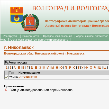
ВОЛГОГРАД И ВОЛГОГР
Картографический информационно-справоч
Адресный реестр Волгограда и Волгоградс
|
|
|
|
Реестр улиц
Возможности
Предпосылки создания
Адресный идентификатор
|
|
улиц
Остановки общественного электротранспорта
г. Николаевск
Волгоградская обл.
/
Николаевский р-он
/
г. Николаевск
Районы города
|
1
|
2
|
А
|
Б
|
В
|
Г
|
Д
|
Е
|
З
|
К
|
Л
|
М
|
Н
|
О
|
П
|
Р
|
С
|
Т
|
У
|
Ф
|
Х
|
Ч
|
Ш
|
Щ
| 
Тип
Наименование
Улица
Энтузиастов
Примечание:
- Улица ликвидирована или переименована