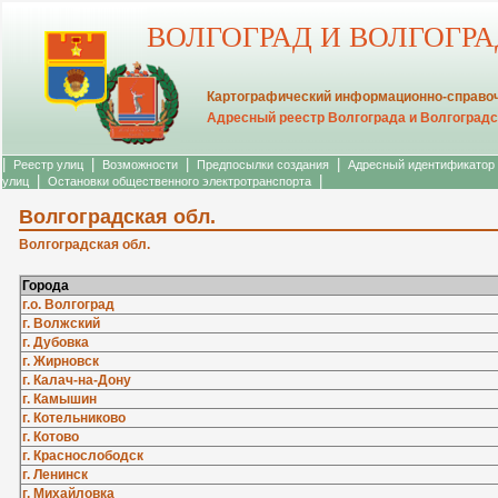
ВОЛГОГРАД И ВОЛГОГР
Картографический информационно-справоч
Адресный реестр Волгограда и Волгоградс
|
|
|
|
Реестр улиц
Возможности
Предпосылки создания
Адресный идентификатор
|
|
улиц
Остановки общественного электротранспорта
Волгоградская обл.
Волгоградская обл.
Города
г.о. Волгоград
г. Волжский
г. Дубовка
г. Жирновск
г. Калач-на-Дону
г. Камышин
г. Котельниково
г. Котово
г. Краснослободск
г. Ленинск
г. Михайловка