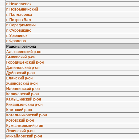
г. Николаевск
г. Новоаннинский
г. Палласовка
г. Петров Вал
г. Серафимович
г. Суровикино
г. Урюпинск
г. Фролово
Районы региона
Алексеевский р-он
Быковский р-он
Городищенский р-он
Даниловский р-он
Дубовский р-он
Еланский р-он
Жирновский р-он
Иловлинский р-он
Калачевский р-он
Камышинский р-он
Киквидзенский р-он
Клетский р-он
Котельниковский р-он
Котовский р-он
Кумылженский р-он
Ленинский р-он
Михайловский р-он