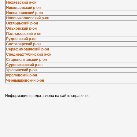
Нехаевский р-он
Николаевский р-он
Новоаннинский р-он
Новониколаевский р-он
Октябрьский р-он
Ольховский р-он
Палласовский р-он
Руднянский р-он
Светлоярский р-он
Серафимовичский р-он
Среднеахтубинский р-он
Старополтавский р-он
Суровикинский р-он
Урюпинский р-он
Фроловский р-он
Чернышковский р-он
Информация представлена на сайте справочно.