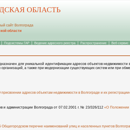
АДСКАЯ ОБЛАСТЬ
ый сайт Волгограда
ской области
|
|
|
|
Подсистемы ГАР
Ведение адресного реестра
Распространение
Веб-сервис
дназначен для уникальной идентификации адресов объектов недвижимости 
 организаций, а также при модернизации существующих систем или при обм
 присвоении адресов объектам недвижимости в Волгограде и их регистрации
в и администрации Волгограда от 07.02.2001 г. № 23/326/112
«О Положении 
 Общегородском перечне наименований улиц и населенных пунктов Волгогр