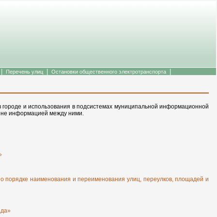
|
|
|
Перечень улиц
Остановки общественного электротранспорта
в городе и использования в подсистемах муниципальной информационной
ене информацией между ними.
»
о порядке наименования и переименования улиц, переулков, площадей и
ада»