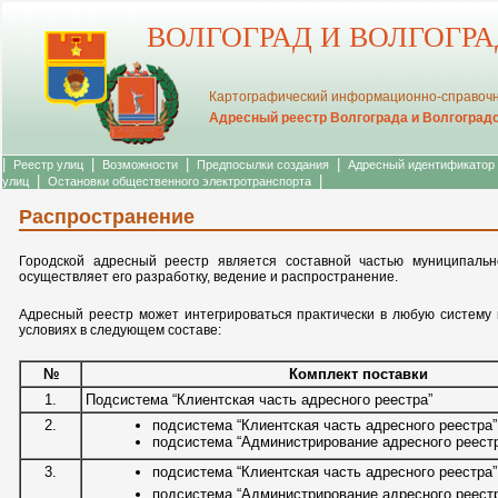
ВОЛГОГРАД И ВОЛГОГР
Картографический информационно-справочн
Адресный реестр Волгограда и Волгоград
|
|
|
|
Реестр улиц
Возможности
Предпосылки создания
Адресный идентификатор
|
|
улиц
Остановки общественного электротранспорта
Распространение
Городской адресный реестр является составной частью муниципал
осуществляет его разработку, ведение и распространение.
Адресный реестр может интегрироваться практически в любую систему
условиях в следующем составе:
№
Комплект поставки
1.
Подсистема “Клиентская часть адресного реестра”
2.
подсистема “Клиентская часть адресного реестра”
подсистема “Администрирование адресного реест
3.
подсистема “Клиентская часть адресного реестра”
подсистема “Администрирование адресного реест