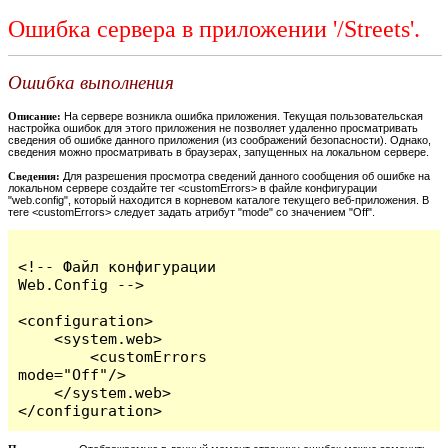
Ошибка сервера в приложении '/Streets'.
Ошибка выполнения
Описание:
На сервере возникла ошибка приложения. Текущая пользовательская
настройка ошибок для этого приложения не позволяет удаленно просматривать
сведения об ошибке данного приложения (из соображений безопасности). Однако,
сведения можно просматривать в браузерах, запущенных на локальном сервере.
Сведения:
Для разрешения просмотра сведений данного сообщения об ошибке на
локальном сервере создайте тег <customErrors> в файле конфигурации
"web.config", который находится в корневом каталоге текущего веб-приложения. В
теге <customErrors> следует задать атрибут "mode" со значением "Off".
<!-- Файл конфигурации 
Web.Config -->

<configuration>

    <system.web>

        <customErrors 
mode="Off"/>

    </system.web>

</configuration>