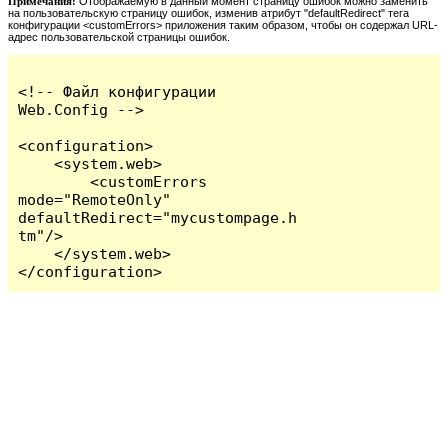
Примечания:
Отображаемую в данный момент страницу ошибок можно заменить
на пользовательскую страницу ошибок, изменив атрибут "defaultRedirect" тега
конфигурации <customErrors> приложения таким образом, чтобы он содержал URL-
адрес пользовательской страницы ошибок.
<!-- Файл конфигурации 
Web.Config -->

<configuration>

    <system.web>

        <customErrors 
mode="RemoteOnly" 
defaultRedirect="mycustompage.h
tm"/>

    </system.web>

</configuration>