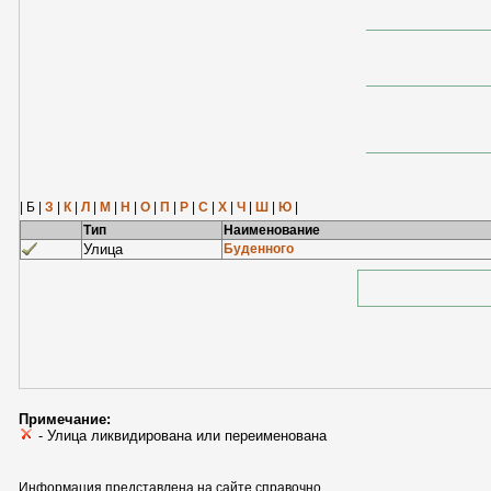
| Б |
З
|
К
|
Л
|
М
|
Н
|
О
|
П
|
Р
|
С
|
Х
|
Ч
|
Ш
|
Ю
|
Тип
Наименование
Улица
Буденного
Примечание:
- Улица ликвидирована или переименована
Информация представлена на сайте справочно.