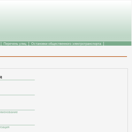
|
|
|
Перечень улиц
Остановки общественного электротранспорта
я
аименование
изация