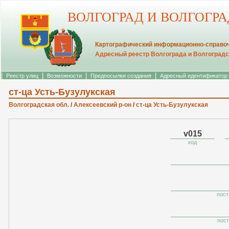
ВОЛГОГРАД И ВОЛГОГР
Картографический информационно-справоч
Адресный реестр Волгограда и Волгоградс
|
|
|
|
Реестр улиц
Возможности
Предпосылки создания
Адресный идентификатор
ст-ца Усть-Бузулукская
Волгоградская обл.
/
Алексеевский р-он
/
ст-ца Усть-Бузулукская
v015
код
пост
пост