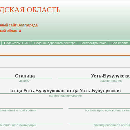
АДСКАЯ ОБЛАСТЬ
ный сайт Волгограда
кой области
|
|
|
|
Подсистемы ГАР
Ведение адресного реестра
Распространение
Веб-сервис
Станица
Усть-Бузулукска
атрибут
наименование
ст-ца Усть-Бузулукская, ст-ца Усть-Бузулукская
полное наименование
ановление о присвоении
организация, присвоившая н
ановление о ликвидации
ликвидировавшая орган