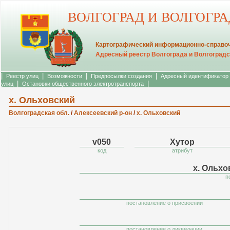
ВОЛГОГРАД И ВОЛГОГР
Картографический информационно-справоч
Адресный реестр Волгограда и Волгоградс
|
|
|
|
Реестр улиц
Возможности
Предпосылки создания
Адресный идентификатор
|
|
улиц
Остановки общественного электротранспорта
х. Ольховский
Волгоградская обл.
/
Алексеевский р-он
/
х. Ольховский
v050
Хутор
код
атрибут
х. Ольхо
п
постановление о присвоении
постановление о ликвидации