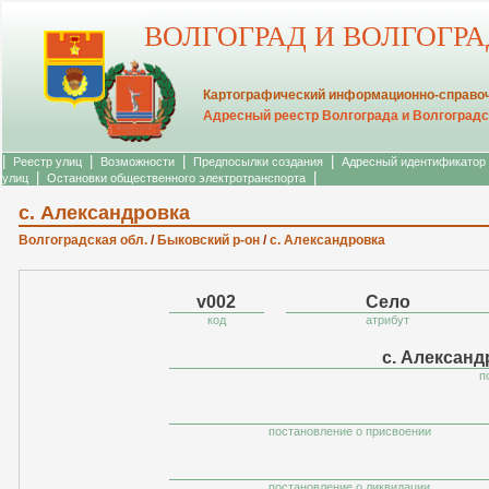
ВОЛГОГРАД И ВОЛГОГР
Картографический информационно-справоч
Адресный реестр Волгограда и Волгоградс
|
|
|
|
Реестр улиц
Возможности
Предпосылки создания
Адресный идентификатор
|
|
улиц
Остановки общественного электротранспорта
с. Александровка
Волгоградская обл.
/
Быковский р-он
/
с. Александровка
v002
Село
код
атрибут
с. Александ
п
постановление о присвоении
постановление о ликвидации