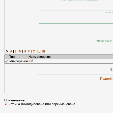
прич
с
историческая 
| 5 |
А
|
З
|
М
|
Н
|
П
|
С
|
Ц
|
Ш
|
Тип
Наименование
Микрорайон
5-й
Н
Подробн
Примечание:
- Улица ликвидирована или переименована