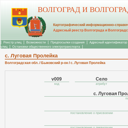
ВОЛГОГРАД И ВОЛГОГР
Картографический информационно-справоч
Адресный реестр Волгограда и Волгоградс
|
|
|
|
Реестр улиц
Возможности
Предпосылки создания
Адресный идентификатор
|
|
улиц
Остановки общественного электротранспорта
с. Луговая Пролейка
Волгоградская обл.
/
Быковский р-он
/
с. Луговая Пролейка
v009
Село
код
атрибут
с. Луговая Про
п
постановление о присвоении
постановление о ликвидации