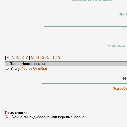
прич
с
историческая 
| 4 |
А
|
В
|
К
|
Л
|
М
|
Н
|
О
|
С
|
Ч
|
Ю
|
Тип
Наименование
Улица
40 лет Октября
Н
Подробн
Примечание:
- Улица ликвидирована или переименована