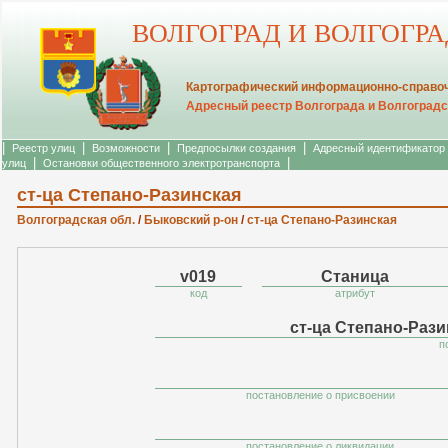
ВОЛГОГРАД И ВОЛГОГР
Картографический информационно-справоч
Адресный реестр Волгограда и Волгоградс
|
|
|
|
Реестр улиц
Возможности
Предпосылки создания
Адресный идентификатор
|
|
улиц
Остановки общественного электротранспорта
ст-ца Степано-Разинская
Волгоградская обл.
/
Быковский р-он
/
ст-ца Степано-Разинская
v019
Станица
код
атрибут
ст-ца Степано-Рази
п
постановление о присвоении
постановление о ликвидации