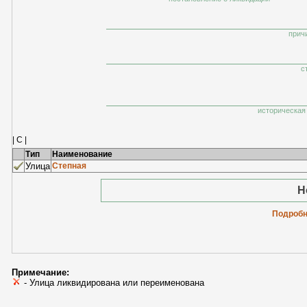
прич
с
историческая 
| С |
Тип
Наименование
Улица
Степная
Н
Подробн
Примечание:
- Улица ликвидирована или переименована