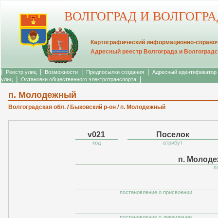
ВОЛГОГРАД И ВОЛГОГР
Картографический информационно-справоч
Адресный реестр Волгограда и Волгоградс
|
|
|
|
Реестр улиц
Возможности
Предпосылки создания
Адресный идентификатор
|
|
улиц
Остановки общественного электротранспорта
п. Молодежный
Волгоградская обл.
/
Быковский р-он
/
п. Молодежный
v021
Поселок
код
атрибут
п. Молод
п
постановление о присвоении
постановление о ликвидации