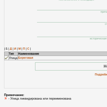
прич
с
историческая 
| Б |
Д
|
И
|
М
|
П
|
С
|
Тип
Наименование
Улица
Береговая
Н
Подробн
Примечание:
- Улица ликвидирована или переименована