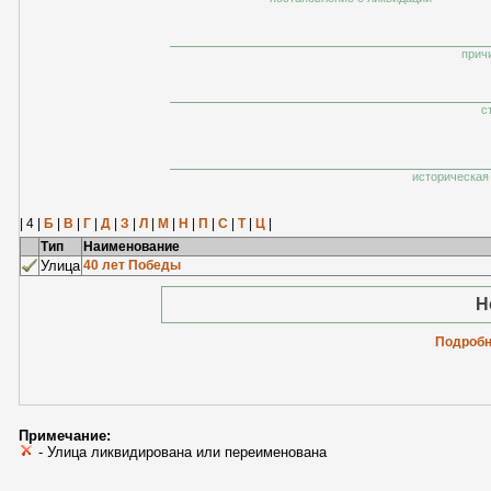
прич
с
историческая 
| 4 |
Б
|
В
|
Г
|
Д
|
З
|
Л
|
М
|
Н
|
П
|
С
|
Т
|
Ц
|
Тип
Наименование
Улица
40 лет Победы
Н
Подробн
Примечание:
- Улица ликвидирована или переименована