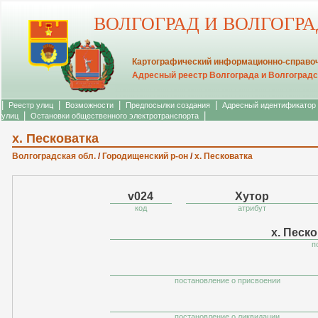
ВОЛГОГРАД И ВОЛГОГР
Картографический информационно-справоч
Адресный реестр Волгограда и Волгоградс
|
|
|
|
Реестр улиц
Возможности
Предпосылки создания
Адресный идентификатор
|
|
улиц
Остановки общественного электротранспорта
х. Песковатка
Волгоградская обл.
/
Городищенский р-он
/
х. Песковатка
v024
Хутор
код
атрибут
х. Песко
п
постановление о присвоении
постановление о ликвидации