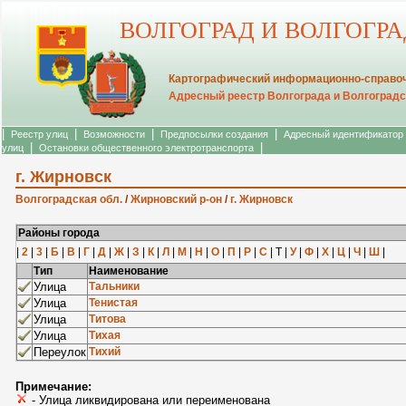
ВОЛГОГРАД И ВОЛГОГР
Картографический информационно-справоч
Адресный реестр Волгограда и Волгоградс
|
|
|
|
Реестр улиц
Возможности
Предпосылки создания
Адресный идентификатор
|
|
улиц
Остановки общественного электротранспорта
г. Жирновск
Волгоградская обл.
/
Жирновский р-он
/
г. Жирновск
Районы города
|
2
|
3
|
Б
|
В
|
Г
|
Д
|
Ж
|
З
|
К
|
Л
|
М
|
Н
|
О
|
П
|
Р
|
С
| Т |
У
|
Ф
|
Х
|
Ц
|
Ч
|
Ш
|
Тип
Наименование
Улица
Тальники
Улица
Тенистая
Улица
Титова
Улица
Тихая
Переулок
Тихий
Примечание:
- Улица ликвидирована или переименована