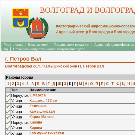
ВОЛГОГРАД И ВОЛГОГР
Картографический информационно-справоч
Адресный реестр Волгограда и Волгоградс
|
|
|
|
Реестр улиц
Возможности
Предпосылки создания
Адресный идентификатор
|
|
улиц
Остановки общественного электротранспорта
г. Петров Вал
Волгоградская обл.
/
Камышинский р-он
/
г. Петров Вал
Районы города
|
1
|
2
|
3
|
4
|
8
|
А
|
Б
|
В
|
Г
|
Д
|
Ж
|
З
| К |
Л
|
М
|
Н
|
О
|
П
|
Р
|
С
|
Т
|
Ф
|
Ц
|
Ч
|
Тип
Наименование
Переулок
К.Маркса
Улица
Казарма 472 км
Улица
Калинина
Улица
Камышинская
Улица
Карла Маркса
Переулок
Кирова
Улица
Кирова
Улица
Коммунистическая