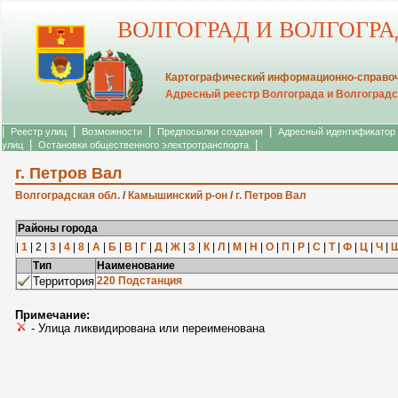
ВОЛГОГРАД И ВОЛГОГР
Картографический информационно-справоч
Адресный реестр Волгограда и Волгоградс
|
|
|
|
Реестр улиц
Возможности
Предпосылки создания
Адресный идентификатор
|
|
улиц
Остановки общественного электротранспорта
г. Петров Вал
Волгоградская обл.
/
Камышинский р-он
/
г. Петров Вал
Районы города
|
1
| 2 |
3
|
4
|
8
|
А
|
Б
|
В
|
Г
|
Д
|
Ж
|
З
|
К
|
Л
|
М
|
Н
|
О
|
П
|
Р
|
С
|
Т
|
Ф
|
Ц
|
Ч
|
Тип
Наименование
Территория
220 Подстанция
Примечание:
- Улица ликвидирована или переименована