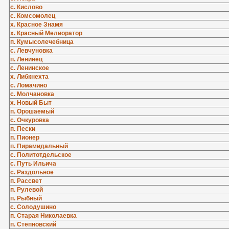
с. Кислово
с. Комсомолец
х. Красное Знамя
х. Красный Мелиоратор
п. Кумысолечебница
с. Левчуновка
п. Ленинец
с. Ленинское
х. Либкнехта
с. Ломачино
с. Молчановка
х. Новый Быт
п. Орошаемый
с. Очкуровка
п. Пески
п. Пионер
п. Пирамидальный
с. Политотдельское
с. Путь Ильича
с. Раздольное
п. Рассвет
п. Рулевой
п. Рыбный
с. Солодушино
п. Старая Николаевка
п. Степновский