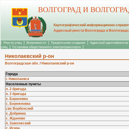
ВОЛГОГРАД И ВОЛГОГР
Картографический информационно-справоч
Адресный реестр Волгограда и Волгоградс
|
|
|
|
Реестр улиц
Возможности
Предпосылки создания
Адресный идентификатор
|
|
улиц
Остановки общественного электротранспорта
Николаевский р-он
Волгоградская обл.
/
Николаевский р-он
Города
г. Николаевск
Населенные пункты
п. 2 бригада
п. 3 бригада
х. Барановка
с. Бережновка
свх Вербенский
х. Добринка
с. Жданово
п. Заволжский
с. Искра