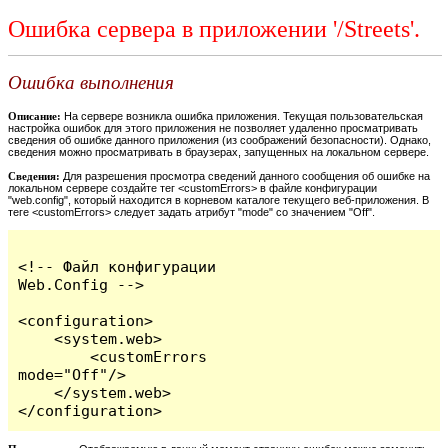
Ошибка сервера в приложении '/Streets'.
Ошибка выполнения
Описание:
На сервере возникла ошибка приложения. Текущая пользовательская
настройка ошибок для этого приложения не позволяет удаленно просматривать
сведения об ошибке данного приложения (из соображений безопасности). Однако,
сведения можно просматривать в браузерах, запущенных на локальном сервере.
Сведения:
Для разрешения просмотра сведений данного сообщения об ошибке на
локальном сервере создайте тег <customErrors> в файле конфигурации
"web.config", который находится в корневом каталоге текущего веб-приложения. В
теге <customErrors> следует задать атрибут "mode" со значением "Off".
<!-- Файл конфигурации 
Web.Config -->

<configuration>

    <system.web>

        <customErrors 
mode="Off"/>

    </system.web>

</configuration>