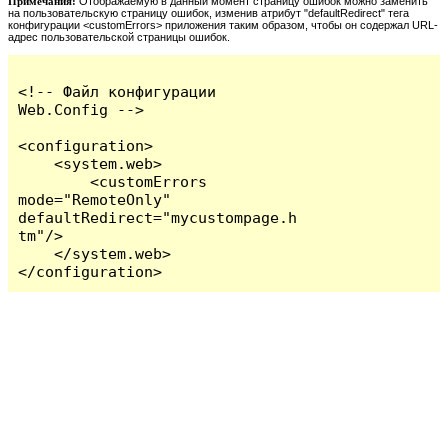
Примечания:
Отображаемую в данный момент страницу ошибок можно заменить
на пользовательскую страницу ошибок, изменив атрибут "defaultRedirect" тега
конфигурации <customErrors> приложения таким образом, чтобы он содержал URL-
адрес пользовательской страницы ошибок.
<!-- Файл конфигурации 
Web.Config -->

<configuration>

    <system.web>

        <customErrors 
mode="RemoteOnly" 
defaultRedirect="mycustompage.h
tm"/>

    </system.web>

</configuration>