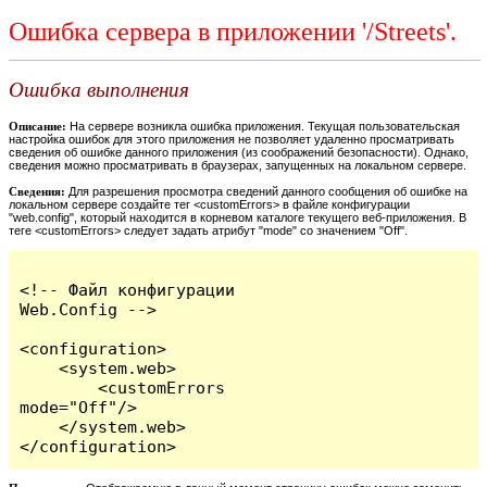
Ошибка сервера в приложении '/Streets'.
Ошибка выполнения
Описание:
На сервере возникла ошибка приложения. Текущая пользовательская
настройка ошибок для этого приложения не позволяет удаленно просматривать
сведения об ошибке данного приложения (из соображений безопасности). Однако,
сведения можно просматривать в браузерах, запущенных на локальном сервере.
Сведения:
Для разрешения просмотра сведений данного сообщения об ошибке на
локальном сервере создайте тег <customErrors> в файле конфигурации
"web.config", который находится в корневом каталоге текущего веб-приложения. В
теге <customErrors> следует задать атрибут "mode" со значением "Off".
<!-- Файл конфигурации 
Web.Config -->

<configuration>

    <system.web>

        <customErrors 
mode="Off"/>

    </system.web>

</configuration>