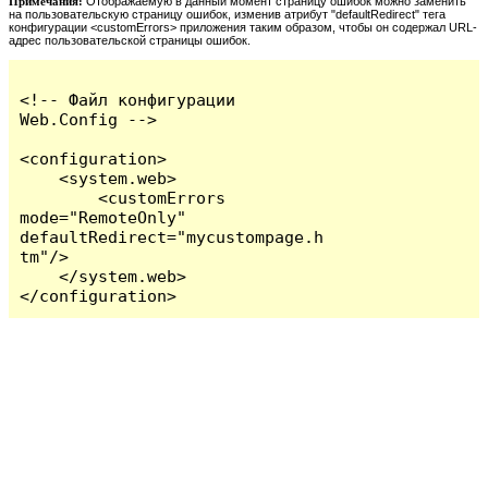
Примечания:
Отображаемую в данный момент страницу ошибок можно заменить
на пользовательскую страницу ошибок, изменив атрибут "defaultRedirect" тега
конфигурации <customErrors> приложения таким образом, чтобы он содержал URL-
адрес пользовательской страницы ошибок.
<!-- Файл конфигурации 
Web.Config -->

<configuration>

    <system.web>

        <customErrors 
mode="RemoteOnly" 
defaultRedirect="mycustompage.h
tm"/>

    </system.web>

</configuration>