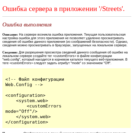
Ошибка сервера в приложении '/Streets'.
Ошибка выполнения
Описание:
На сервере возникла ошибка приложения. Текущая пользовательская
настройка ошибок для этого приложения не позволяет удаленно просматривать
сведения об ошибке данного приложения (из соображений безопасности). Однако,
сведения можно просматривать в браузерах, запущенных на локальном сервере.
Сведения:
Для разрешения просмотра сведений данного сообщения об ошибке на
локальном сервере создайте тег <customErrors> в файле конфигурации
"web.config", который находится в корневом каталоге текущего веб-приложения. В
теге <customErrors> следует задать атрибут "mode" со значением "Off".
<!-- Файл конфигурации 
Web.Config -->

<configuration>

    <system.web>

        <customErrors 
mode="Off"/>

    </system.web>

</configuration>