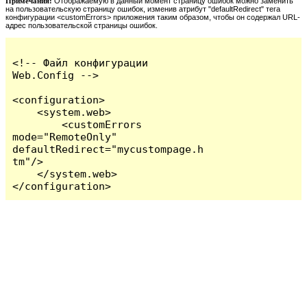
Примечания:
Отображаемую в данный момент страницу ошибок можно заменить
на пользовательскую страницу ошибок, изменив атрибут "defaultRedirect" тега
конфигурации <customErrors> приложения таким образом, чтобы он содержал URL-
адрес пользовательской страницы ошибок.
<!-- Файл конфигурации 
Web.Config -->

<configuration>

    <system.web>

        <customErrors 
mode="RemoteOnly" 
defaultRedirect="mycustompage.h
tm"/>

    </system.web>

</configuration>