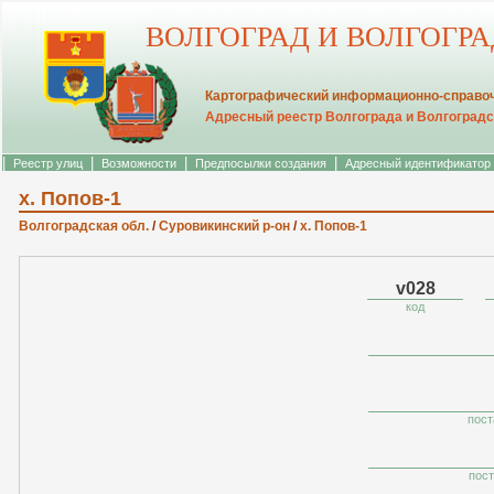
ВОЛГОГРАД И ВОЛГОГР
Картографический информационно-справоч
Адресный реестр Волгограда и Волгоградс
|
|
|
|
Реестр улиц
Возможности
Предпосылки создания
Адресный идентификатор
х. Попов-1
Волгоградская обл.
/
Суровикинский р-он
/
х. Попов-1
v028
код
пост
пост