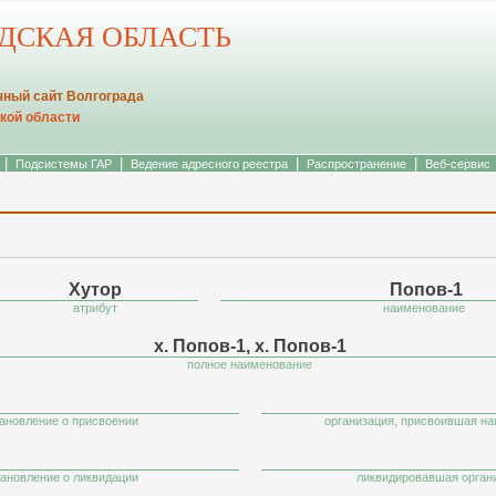
АДСКАЯ ОБЛАСТЬ
ный сайт Волгограда
кой области
|
|
|
|
Подсистемы ГАР
Ведение адресного реестра
Распространение
Веб-сервис
Хутор
Попов-1
атрибут
наименование
х. Попов-1, х. Попов-1
полное наименование
ановление о присвоении
организация, присвоившая н
ановление о ликвидации
ликвидировавшая орган