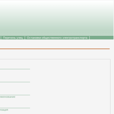
|
|
|
Перечень улиц
Остановки общественного электротранспорта
аименование
изация