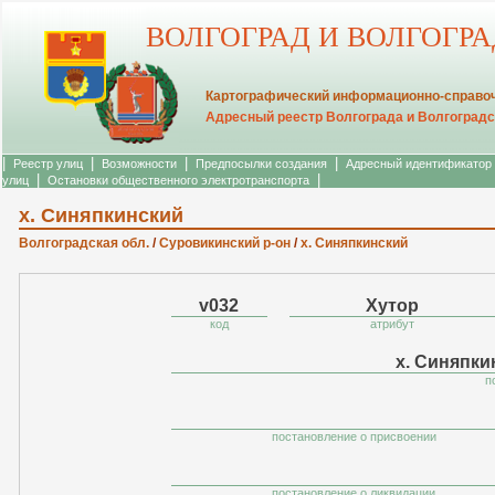
ВОЛГОГРАД И ВОЛГОГР
Картографический информационно-справоч
Адресный реестр Волгограда и Волгоградс
|
|
|
|
Реестр улиц
Возможности
Предпосылки создания
Адресный идентификатор
|
|
улиц
Остановки общественного электротранспорта
х. Синяпкинский
Волгоградская обл.
/
Суровикинский р-он
/
х. Синяпкинский
v032
Хутор
код
атрибут
х. Синяпки
п
постановление о присвоении
постановление о ликвидации